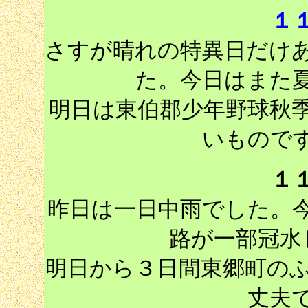
１
さすが晴れの特異日だけ
た。今日はまた
明日は東伯郡少年野球秋
いもので
１
昨日は一日中雨でした。
路が一部冠水
明日から３日間東郷町の
丈夫