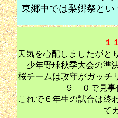
東郷中では梨郷祭とい
１
天気を心配しましたがと
少年野球秋季大会の準
桜チームは攻守がガッチ
９－０で見事
これで６年生の試合は終
て