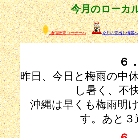
今月のローカ
通信販売コーナーへ
今月の売出し情報
６
昨日、今日と梅雨の中
し暑く、不
沖縄は早くも梅雨明
す。あと３
６