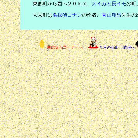
東郷町から西へ２０ｋｍ、
スイカと長イモ
の町
大栄町は
名探偵コナン
の作者、
青山剛昌
先生の
通信販売コーナーへ
今月の売出し情報へ