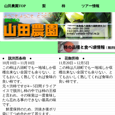
山田農園TOP
梨
柿
ツアー情報
● 脱渋西条柿 ●
● 花御所柿 ●
10月10日～11月10日
11月20日～12月5日
この柿は八頭町でも一地域しか収
この柿は八頭町でも一地域しか収
穫出来ない全国でも余りない、と
穫出来ない全国でも余りない、と
てもおいしく熟してくれば食味の
てもおいしく熟してくれば食味の
良い柿です。
良い柿です。
元々渋柿ですが4～5日間ドライア
イスで脱渋し柿の中では柿の王様
と言われ、その味覚は一度食味し
たら忘れる事のできない最高の味
です。
鮮度保持のため、渋抜き後ポリ
袋にてつめ合わせて居ります。